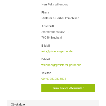
Herr Felix Willenborg
Firma
Pfisterer & Gerber Immobilien
Anschrift
Stadtgrabenstraße 12
76646 Bruchsal
E-Mail
info@pfisterer-gerber.de
E-Mail
willenborg@pfisterer-gerber.de
Telefon
004972519816513
zum Kontaktformular
Objektdaten