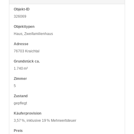
Objekt-ID
326069
Objekttypen
Haus, Zweifamilienhaus
Adresse
76703 Kraichtal
Grund­stück ca.
1.740 m²
Zimmer
5
Zustand
gepflegt
Käufer­provision
3,57 %, inklusive 19 % Mehrwertsteuer
Preis