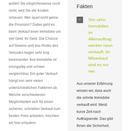
wollen Sie möglicherweise noch
Fakten
nicht, weil Sie die Kosten
scheuen. Wer spart nicht gerne
Von zehn
die Provision? Dabei geht es
Immobilien
beim Verkauf einer Immobilie um
im
Alleinauftrag
viel Geld. Ihr Geld. Die Chance
werden neun
auf Gewinn und das Risiko des
verkauft, im
Verlustes liegen sehr eng
Mitverkauf
beieinander. Ihre Immobilie ist
sind es nur
einzigartig und schwer
vier.
vergleichbar. Ein guter Verkauf
hängt von sehr vielen
Aus unserer Erfahrung
unterschiedlichen Faktoren ab.
wissen wir, dass auch
Welche verschiedenen
die zehnte Immobilie
Möglichkeiten sich für einen
verkauft wird. Meist
sicheren, schnellen Verkauf zum
kurze Zeit nach
besten Preis anbieten, möchten
Auftragsende. Das gibt
wir hier erläutern.
Ihnen die Sicherheit,