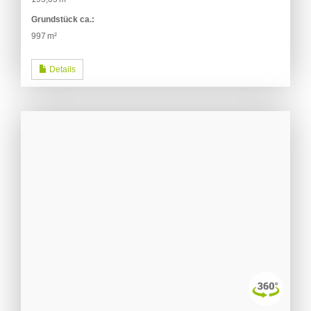
Grund­stück ca.:
997 m²
Details