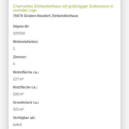
Charmantes Einfamilienhaus mit großzügiger Südterrasse in
zentraler Lage
76676 Graben-Neudorf, Einfamilienhaus
Objekt-ID:
325030
Wohneinheiten:
1
Zimmer:
4
Wohnfläche ca.:
127 m²
Nutzfläche ca.:
100 m²
Grund­stück ca.:
322 m²
Verfügbar ab:
sofort