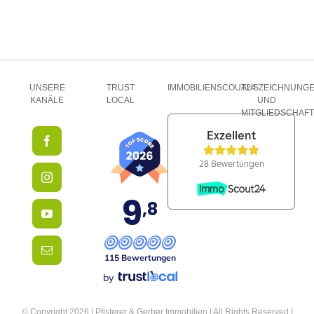
UNSERE
TRUST
IMMOBILIENSCOUT24
AUSZEICHNUNG
KANÄLE
LOCAL
UND
MITGLIEDSCHAF
9
,8
115 Bewertungen
by
© Copyright 2026 | Pfisterer & Gerber Immobilien | All Rights Reserved |