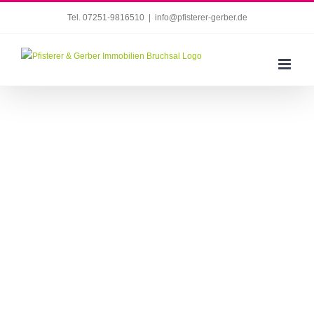
Zum
Tel. 07251-9816510
|
info@pfisterer-gerber.de
Inhalt
springen
Bruchsal: Helle Eigentumswohnung mit toller
Aussicht