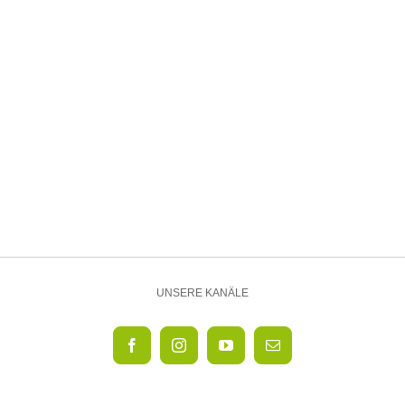
Heidelsheim: Reihenmittelhaus in Top Lage
UNSERE KANÄLE