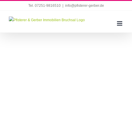
Zum
Tel. 07251-9816510
|
info@pfisterer-gerber.de
Inhalt
springen
Heidelsheim: Historisches Fachwerkhaus mit sehr
großer Fläche im Ortskern