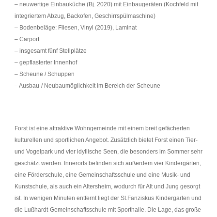
– neuwertige Einbauküche (Bj. 2020) mit Einbaugeräten (Kochfeld mit
integriertem Abzug, Backofen, Geschirrspülmaschine)
– Bodenbeläge: Fliesen, Vinyl (2019), Laminat
– Carport
– insgesamt fünf Stellplätze
– gepflasterter Innenhof
– Scheune / Schuppen
– Ausbau-/ Neubaumöglichkeit im Bereich der Scheune
Forst ist eine attraktive Wohngemeinde mit einem breit gefächerten
kulturellen und sportlichen Angebot. Zusätzlich bietet Forst einen Tier-
und Vogelpark und vier idyllische Seen, die besonders im Sommer sehr
geschätzt werden. Innerorts befinden sich außerdem vier Kindergärten,
eine Förderschule, eine Gemeinschaftsschule und eine Musik- und
Kunstschule, als auch ein Altersheim, wodurch für Alt und Jung gesorgt
ist. In wenigen Minuten entfernt liegt der St.Fanziskus Kindergarten und
die Lußhardt-Gemeinschaftsschule mit Sporthalle. Die Lage, das große